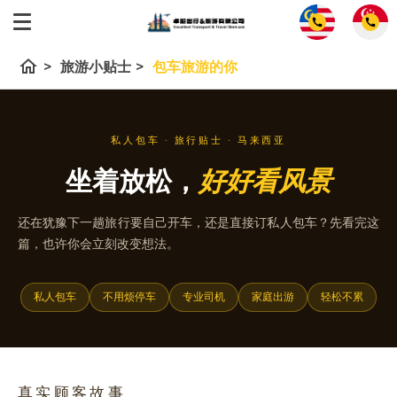
call
call
home
>
旅游小贴士
>
包车旅游的你
私人包车 · 旅行贴士 · 马来西亚
坐着放松，
好好看风景
还在犹豫下一趟旅行要自己开车，还是直接订私人包车？先看完这
篇，也许你会立刻改变想法。
私人包车
不用烦停车
专业司机
家庭出游
轻松不累
真实顾客故事