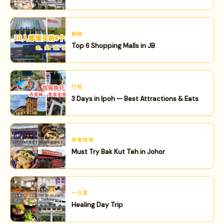
购物
Top 6 Shopping Malls in JB
行程
3 Days in Ipoh — Best Attractions & Eats
美食指南
Must Try Bak Kut Teh in Johor
一日游
Healing Day Trip