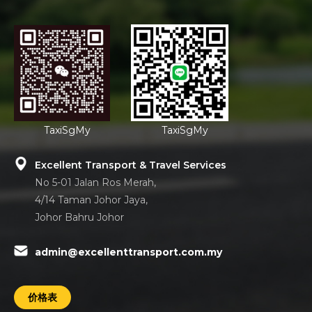
TaxiSgMy
TaxiSgMy
Excellent Transport & Travel Services
No 5-01 Jalan Ros Merah,
4/14 Taman Johor Jaya,
Johor Bahru Johor
admin@excellenttransport.com.my
价格表