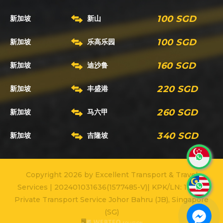
100 SGD
新加坡
新山
100 SGD
新加坡
乐高乐园
160 SGD
新加坡
迪沙鲁
220 SGD
新加坡
丰盛港
260 SGD
新加坡
马六甲
340 SGD
新加坡
吉隆坡
Copyright 2026 by Excellent Transport & Travel
Services | 202401031636(1577485-V)| KPK/LN: 12160|
Private Transport Service Johor Bahru (JB), Singapore
(SG)