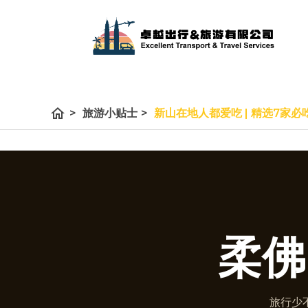
home
>
旅游小贴士
>
新山在地人都爱吃 | 精选7家
柔佛
旅行少