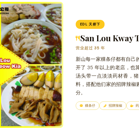
EDL 天桥下
San Lou Kway 
营业超过 35 年
新山每一家粿条仔都有自己的风
开了 35 年以上的老店，
汤头带一点淡淡药材香，猪
料，搭配他们家的招牌辣椒
分。
粿条仔
招牌辣椒
药