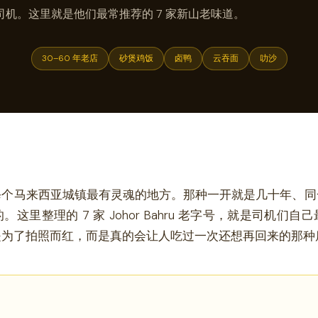
司机。这里就是他们最常推荐的 7 家新山老味道。
30–60 年老店
砂煲鸡饭
卤鸭
云吞面
叻沙
单
每个马来西亚城镇最有灵魂的地方。那种一开就是几十年、同
这里整理的 7 家 Johor Bahru 老字号，就是司机们
是为了拍照而红，而是真的会让人吃过一次还想再回来的那种