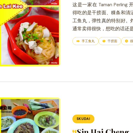
这是一家在 Taman Perl
得吃的是干捞面、粿条和清
工鱼丸，弹性真的特别好。
通常卖得很快，想吃的话还
手工鱼丸
干捞面
很
SKUDAI
Sin Hai Cheng