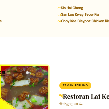
Sin Hai Cheng
San Lou Kway Teow Kia
e
Choy Kee Claypot Chicken Ri
TAMAN PERLING
Restoran Lai K
营业超过 30 年