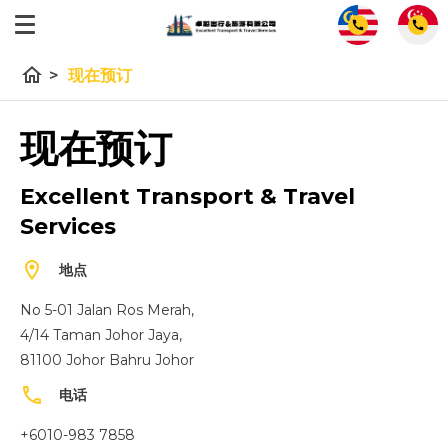
call
call
home
>
现在预订
现在预订
Excellent Transport & Travel
Services
location_on
地点
No 5-01 Jalan Ros Merah,
4/14 Taman Johor Jaya,
81100 Johor Bahru Johor
phone
电话
+6010-983 7858