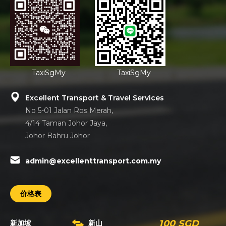
TaxiSgMy
TaxiSgMy
Excellent Transport & Travel Services
No 5-01 Jalan Ros Merah,
4/14 Taman Johor Jaya,
Johor Bahru Johor
admin@excellenttransport.com.my
价格表
100 SGD
新加坡
新山