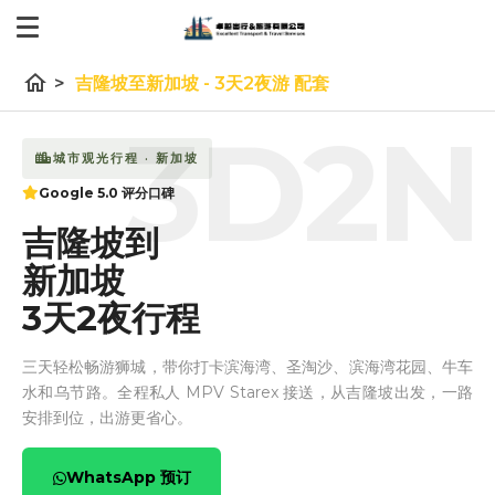
home
>
吉隆坡至新加坡 - 3天2夜游 配套
3D2N
城市观光行程 · 新加坡
Google 5.0 评分口碑
吉隆坡到
新加坡
3天2夜行程
三天轻松畅游狮城，带你打卡滨海湾、圣淘沙、滨海湾花园、牛车
水和乌节路。全程私人 MPV Starex 接送，从吉隆坡出发，一路
安排到位，出游更省心。
WhatsApp 预订