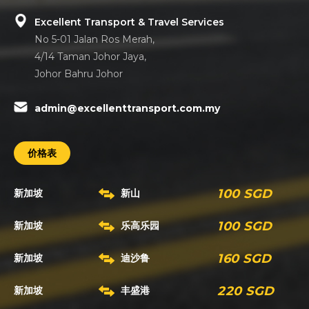
Excellent Transport & Travel Services
No 5-01 Jalan Ros Merah,
4/14 Taman Johor Jaya,
Johor Bahru Johor
admin@excellenttransport.com.my
价格表
100 SGD
新加坡
新山
100 SGD
新加坡
乐高乐园
160 SGD
新加坡
迪沙鲁
220 SGD
新加坡
丰盛港