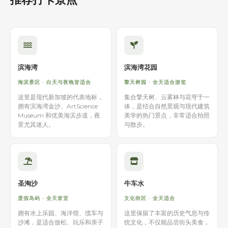
滨海湾
滨海湾花园
海滨景区 · 白天与夜晚皆适合
擎天树园 · 全天适合游览
这里是现代新加坡的代表地标，
集合擎天树、云雾林与花穹于一
拥有滨海湾金沙、ArtScience
体，是结合自然景观与现代建筑
Museum 和优美海滨步道，夜
美学的热门景点，非常适合拍照
景尤其迷人。
与散步。
圣淘沙
牛车水
度假岛屿 · 全天皆宜
文化街区 · 全天适合
拥有水上乐园、海洋馆、缆车与
这里保留了丰富的历史气息与传
沙滩，是适合放松、玩乐和亲子
统文化，不仅能品尝街头美食，