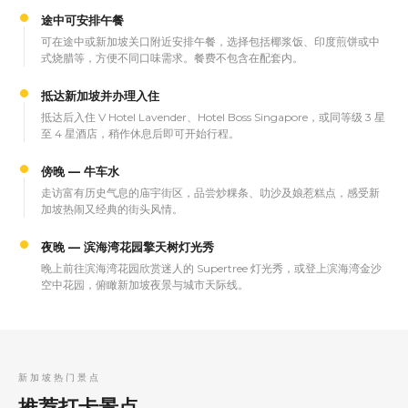
途中可安排午餐
可在途中或新加坡关口附近安排午餐，选择包括椰浆饭、印度煎饼或中
式烧腊等，方便不同口味需求。餐费不包含在配套内。
抵达新加坡并办理入住
抵达后入住 V Hotel Lavender、Hotel Boss Singapore，或同等级 3 星
至 4 星酒店，稍作休息后即可开始行程。
傍晚 — 牛车水
走访富有历史气息的庙宇街区，品尝炒粿条、叻沙及娘惹糕点，感受新
加坡热闹又经典的街头风情。
夜晚 — 滨海湾花园擎天树灯光秀
晚上前往滨海湾花园欣赏迷人的 Supertree 灯光秀，或登上滨海湾金沙
空中花园，俯瞰新加坡夜景与城市天际线。
新加坡热门景点
推荐打卡景点