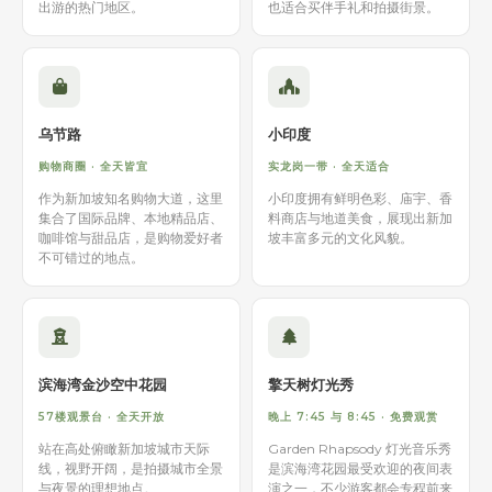
出游的热门地区。
也适合买伴手礼和拍摄街景。
乌节路
小印度
购物商圈 · 全天皆宜
实龙岗一带 · 全天适合
作为新加坡知名购物大道，这里
小印度拥有鲜明色彩、庙宇、香
集合了国际品牌、本地精品店、
料商店与地道美食，展现出新加
咖啡馆与甜品店，是购物爱好者
坡丰富多元的文化风貌。
不可错过的地点。
滨海湾金沙空中花园
擎天树灯光秀
57楼观景台 · 全天开放
晚上 7:45 与 8:45 · 免费观赏
站在高处俯瞰新加坡城市天际
Garden Rhapsody 灯光音乐秀
线，视野开阔，是拍摄城市全景
是滨海湾花园最受欢迎的夜间表
与夜景的理想地点。
演之一，不少游客都会专程前来