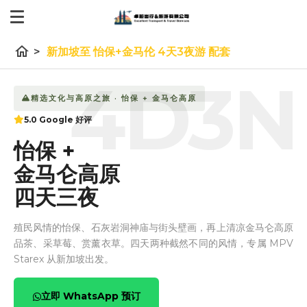
home
>
新加坡至 怡保+金马伦 4天3夜游 配套
4D3N
精选文化与高原之旅 · 怡保 + 金马仑高原
5.0 Google 好评
怡保 +
金马仑
高原
四天三夜
殖民风情的怡保、石灰岩洞神庙与街头壁画，再上清凉金马仑高原
品茶、采草莓、赏薰衣草。四天两种截然不同的风情，专属 MPV
Starex 从新加坡出发。
立即 WhatsApp 预订