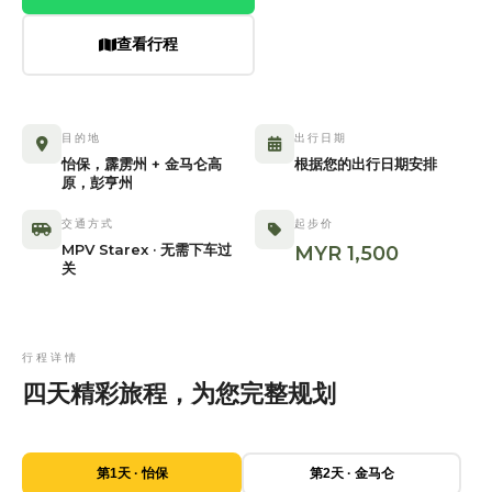
查看行程
目的地
出行日期
怡保，霹雳州 + 金马仑高
根据您的出行日期安排
原，彭亨州
交通方式
起步价
MPV Starex · 无需下车过
MYR 1,500
关
行程详情
四天精彩旅程，为您完整规划
第1天 · 怡保
第2天 · 金马仑