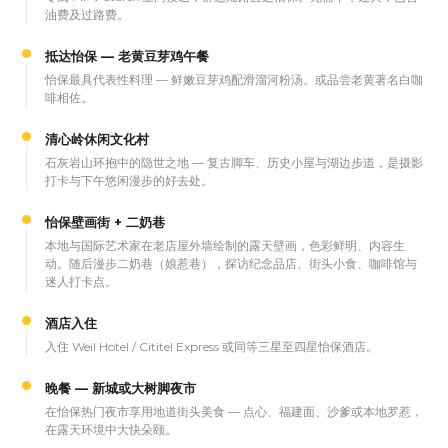
油费及过路费。
抵达怡保 — 老黄豆芽鸡午餐
怡保最具代表性料理 — 鲜嫩豆芽鸡配滑溜河粉汤。或品尝老黄著名白咖
啡相佐。
清心岭休闲文化村
石灰岩山环抱中的隐世之地 — 复古脚车、历史小屋与湖边步道，是摄影
打卡与下午悠闲漫步的好去处。
怡保壁画街 + 二奶巷
本地与国际艺术家在老店屋外墙绘制的露天壁画，色彩鲜明、内容生
动。随后漫步二奶巷（娘惹巷），探访纪念品店、街头小食、咖啡馆与
迷人打卡点。
酒店入住
入住 Weil Hotel / Cititel Express 或同等三星至四星怡保酒店。
晚餐 — 新城或大树脚夜市
在怡保热门夜市享用地道街头美食 — 点心、福建面、沙爹或本地罗惹，
在露天环境中大快朵颐。