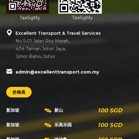
TaxiSgMy
TaxiSgMy
Excellent Transport & Travel Services
No 5-01 Jalan Ros Merah,
4/14 Taman Johor Jaya,
Johor Bahru Johor
admin@excellenttransport.com.my
价格表
100 SGD
新加坡
新山
100 SGD
新加坡
乐高乐园