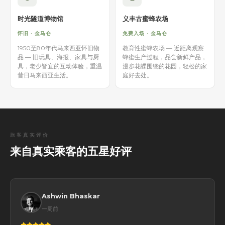
时光隧道博物馆
义丰古蜜蜂农场
怀旧 · 金马仑
免费入场 · 金马仑
1950至80年代马来西亚怀旧物
教育性蜜蜂农场 — 近距离观察
品 — 旧玩具、海报、家具与厨
蜂蜜生产过程，品尝新鲜产品，
具，老少皆宜的互动体验，重温
漫步花蝶围绕的花园，轻松的家
昔日马来西亚生活。
庭好去处。
旅客真实评价
来自真实乘客的五星好评
Ashwin Bhaskar
一周前