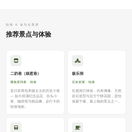
怡保 & 金马仑高原
推荐景点与体验
二奶巷（娘惹巷）
极乐洞
潘格里玛巷 · 怡保
石灰岩洞 · 怡保
昔日富商包养姨太太的历史小巷
壮观洞穴神庙，内有佛像、天然
— 如今排满纪念品店、街头小
岩石造型与后方宁静花园，是怡
食、咖啡馆与精品摊，必打卡的
保最宁谧、最上镜的景点之一。
怡保地标。