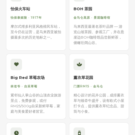
怡保火车站
BOH 茶园
怡保泰姬陵 · 1917年
金马仑高原 · 景观咖啡馆
摩尔式维多利亚风格殖民车站，
马来西亚最著名茶叶品牌 — 游
至今仍在运营，是马来西亚被拍
览山坡茶园、参观工厂，并在悬
摄最多次的历史地标之一。
崖边BOH咖啡馆品尝新鲜茶，
俯瞰壮阔山谷。
Big Red 草莓农场
薰衣草花园
林老爷 · 自采草莓
门票RM15 · 金马仑
紧邻仙人掌山谷的山顶农业旅游
精心设计的花卉公园，成排薰衣
景点，免费参观，或付
草与矮牵牛盛开，设有欧式小屋
RM25/500g自采新鲜草莓，家
打卡点，提供薰衣草纪念品、甜
庭与美食爱好者皆宜。
筒与小食。