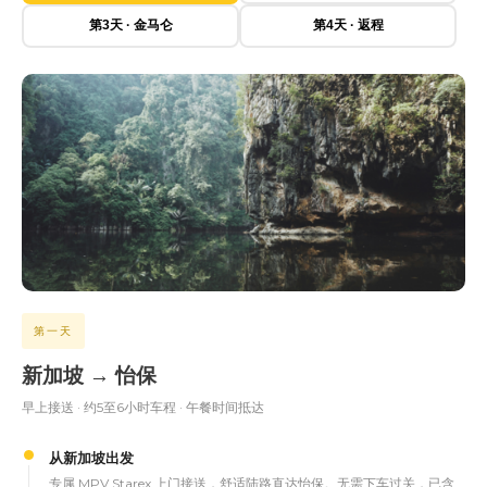
第3天 · 金马仑
第4天 · 返程
第一天
新加坡 → 怡保
早上接送 · 约5至6小时车程 · 午餐时间抵达
从新加坡出发
专属 MPV Starex 上门接送，舒适陆路直达怡保。无需下车过关，已含