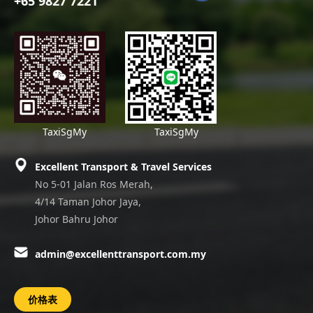
+65 9827 7221
TaxiSgMy
TaxiSgMy
Excellent Transport & Travel Services
No 5-01 Jalan Ros Merah,
4/14 Taman Johor Jaya,
Johor Bahru Johor
admin@excellenttransport.com.my
价格表