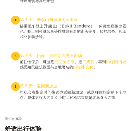
寺庙建筑与高处景色。
第 3 天：升旗山与槟城街头美食
4
升旗山（Bukit Bendera）
搭乘缆车登上
，俯瞰整座槟岛景
色。晚上则可继续享受槟城最有名的街头美食，如炒粿条、煎蕊
和亚参叻沙等。
第 4 天：怡保，洞穴寺庙与旧街场
5
三宝洞寺庙
二奶巷
怡保旧街场
前往怡保后，可游览
、逛
，再到
白咖啡文化
感受殖民建筑氛围与当地著名的
。
第 5 天：返回新加坡
6
司机会在指定时间接送你返回新加坡，或送往你指定的下车地
点。整体返程大约 5–6 小时，轻松结束这趟北马 5 天之旅。
我们的车队
舒适出行体验