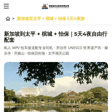
home
>
新加坡至太平 + 槟城 + 怡保 5天4夜游
新加坡到太平 + 槟城 + 怡保｜5天4夜自由行
配套
私人 MPV 包车接送配专业司机 · 乔治市 UNESCO 世界遗产区 · 极
乐寺 · 升旗山 · 怡保旧街场 · 太平湖滨公园