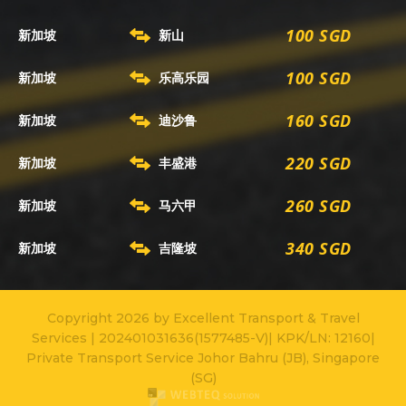
100 SGD
新加坡
新山
100 SGD
新加坡
乐高乐园
160 SGD
新加坡
迪沙鲁
220 SGD
新加坡
丰盛港
260 SGD
新加坡
马六甲
340 SGD
新加坡
吉隆坡
Copyright 2026 by Excellent Transport & Travel
Services | 202401031636(1577485-V)| KPK/LN: 12160|
Private Transport Service Johor Bahru (JB), Singapore
(SG)