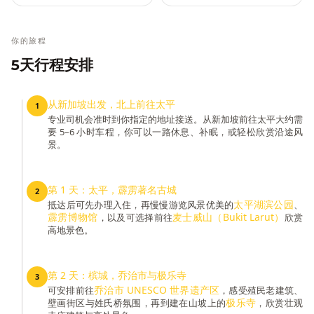
你的旅程
5天行程安排
从新加坡出发，北上前往太平
1
专业司机会准时到你指定的地址接送。从新加坡前往太平大约需
要 5–6 小时车程，你可以一路休息、补眠，或轻松欣赏沿途风
景。
第 1 天：太平，霹雳著名古城
2
太平湖滨公园
抵达后可先办理入住，再慢慢游览风景优美的
、
霹雳博物馆
麦士威山（Bukit Larut）
，以及可选择前往
欣赏
高地景色。
第 2 天：槟城，乔治市与极乐寺
3
乔治市 UNESCO 世界遗产区
可安排前往
，感受殖民老建筑、
极乐寺
壁画街区与姓氏桥氛围，再到建在山坡上的
，欣赏壮观