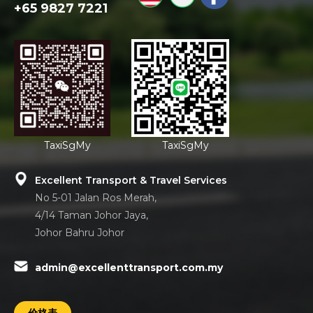
+65 9827 7221
TaxiSgMy
TaxiSgMy
Excellent Transport & Travel Services
No 5-01 Jalan Ros Merah,
4/14 Taman Johor Jaya,
Johor Bahru Johor
admin@excellenttransport.com.my