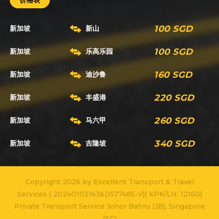
价格表
100 SGD
新加坡
新山
100 SGD
新加坡
乐高乐园
160 SGD
新加坡
迪沙鲁
220 SGD
新加坡
丰盛港
260 SGD
新加坡
马六甲
340 SGD
新加坡
吉隆坡
Copyright 2026 by Excellent Transport & Travel
Services | 202401031636(1577485-V)| KPK/LN: 12160|
Private Transport Service Johor Bahru (JB), Singapore
(SG)