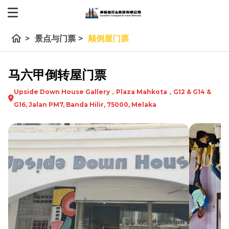
home
>
景点与门票
>
颠倒屋门票
马六甲倒转屋门票
Upside Down House Gallery，Plaza Mahkota，G12 & G14 &
G16, Jalan PM7, Banda Hilir, 75000, Melaka