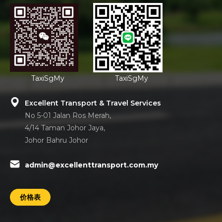
TaxiSgMy
TaxiSgMy
Excellent Transport & Travel Services
No 5-01 Jalan Ros Merah,
4/14 Taman Johor Jaya,
Johor Bahru Johor
admin@excellenttransport.com.my
价格表