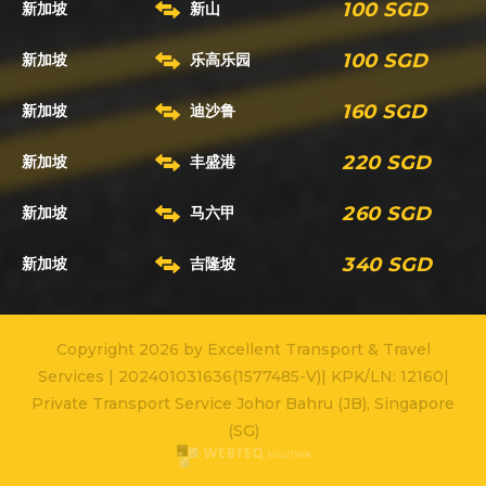
100 SGD
新加坡
新山
100 SGD
新加坡
乐高乐园
160 SGD
新加坡
迪沙鲁
220 SGD
新加坡
丰盛港
260 SGD
新加坡
马六甲
340 SGD
新加坡
吉隆坡
Copyright 2026 by Excellent Transport & Travel
Services | 202401031636(1577485-V)| KPK/LN: 12160|
Private Transport Service Johor Bahru (JB), Singapore
(SG)