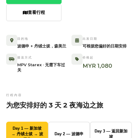
查看行程
目的地
出发日期
波德申 + 丹绒士拔，森美兰
可根据您偏好的日期安排
接送方式
价格起
MPV Starex · 无需下车过
MYR 1,080
关
行程内容
为您安排好的 3 天 2 夜海边之旅
Day 1 — 新加坡
Day 3 — 返回新加
→ 丹绒士拔 → 波
Day 2 — 波德申
坡