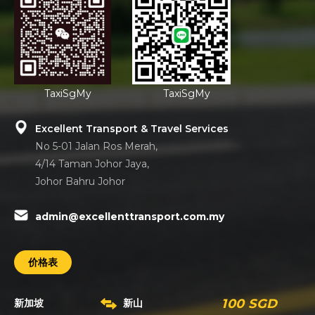
TaxiSgMy
TaxiSgMy
Excellent Transport & Travel Services
No 5-01 Jalan Ros Merah,
4/14 Taman Johor Jaya,
Johor Bahru Johor
admin@excellenttransport.com.my
价格表
100 SGD
新加坡
新山