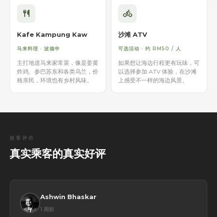
Kafe Kampung Kaw
沙滩 ATV
马来料理 · 波德申
可选活动 · 约 RM50 / 人
主打地道马来家常菜，像是姜黄
如果想让海边行程更有玩味，可
炸鸡、参巴苏东和各类乌兰，价
以选择参加 ATV 体验，在沙滩
格亲民，环境也有乡村风味。
上感受不一样的海边风景。
旅客评价
真实乘客的真实好评
Ashwin Bhaskar
1 周前