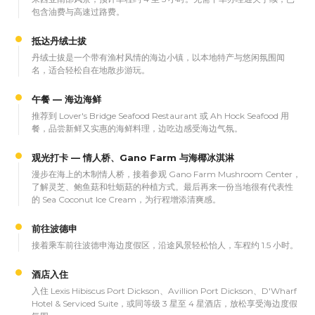
包含油费与高速过路费。
抵达丹绒士拔
丹绒士拔是一个带有渔村风情的海边小镇，以本地特产与悠闲氛围闻
名，适合轻松自在地散步游玩。
午餐 — 海边海鲜
推荐到 Lover's Bridge Seafood Restaurant 或 Ah Hock Seafood 用
餐，品尝新鲜又实惠的海鲜料理，边吃边感受海边气氛。
观光打卡 — 情人桥、Gano Farm 与海椰冰淇淋
漫步在海上的木制情人桥，接着参观 Gano Farm Mushroom Center，
了解灵芝、鲍鱼菇和牡蛎菇的种植方式。最后再来一份当地很有代表性
的 Sea Coconut Ice Cream，为行程增添清爽感。
前往波德申
接着乘车前往波德申海边度假区，沿途风景轻松怡人，车程约 1.5 小时。
酒店入住
入住 Lexis Hibiscus Port Dickson、Avillion Port Dickson、D'Wharf
Hotel & Serviced Suite，或同等级 3 星至 4 星酒店，放松享受海边度假