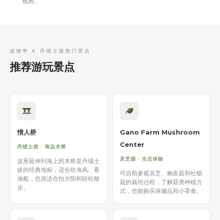
氛围。
波德申 & 丹绒士拔热门景点
推荐游玩景点
情人桥
Gano Farm Mushroom
Center
丹绒士拔 · 海边木桥
灵芝园 · 生态体验
这座延伸到海上的木桥是丹绒士
拔的经典地标，适合吹海风、看
可自助参观灵芝、鲍鱼菇和牡蛎
渔船，也很适合拍夕阳和轻松散
菇的栽培过程，了解菇类种植方
步。
式，也能购买保健品和小零食。