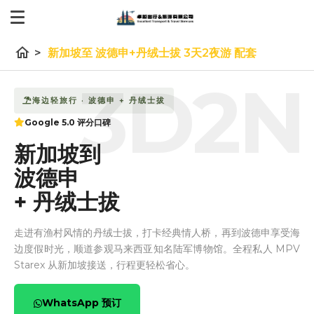
home
>
新加坡至 波德申+丹绒士拔 3天2夜游 配套
3D2N
海边轻旅行 · 波德申 + 丹绒士拔
Google 5.0 评分口碑
新加坡到
波德申
+ 丹绒士拔
走进有渔村风情的丹绒士拔，打卡经典情人桥，再到波德申享受海
边度假时光，顺道参观马来西亚知名陆军博物馆。全程私人 MPV
Starex 从新加坡接送，行程更轻松省心。
WhatsApp 预订