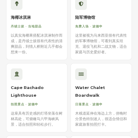
海椰冰淇淋
陆军博物馆
丹绒士拔 · 当地甜品
免费入场 · 波德申
以真实海椰果搭配冰淇淋制作而
这里被视为马来西亚很有代表性
成，是丹绒士拔很有代表性的清
的军事博物馆，可看到真实坦
爽甜品，到情人桥附近几乎都会
克、退役飞机和二战文物，适合
想来一份。
家庭与历史爱好者。
Cape Rachado
Water Chalet
Lighthouse
Boardwalk
拍照景点 · 波德申
日落景点 · 波德申
这座具有历史感的灯塔坐落在树
木栈道延伸在海边上方，傍晚时
林高处，可俯瞰马六甲海峡风
分景色特别迷人，很适合情侣和
景，适合拍照和轻松步行。
家庭旅客拍照打卡。