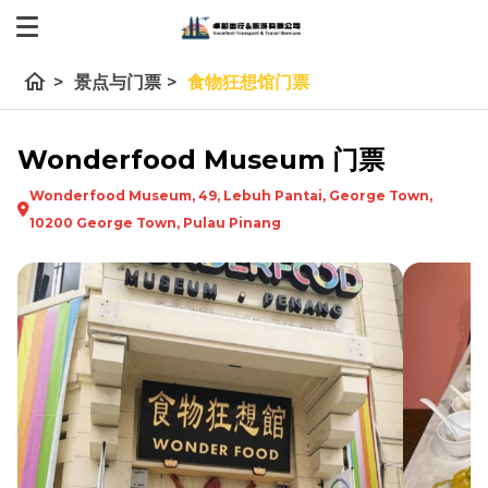
home
>
景点与门票
>
食物狂想馆门票
Wonderfood Museum 门票
Wonderfood Museum, 49, Lebuh Pantai, George Town,
10200 George Town, Pulau Pinang