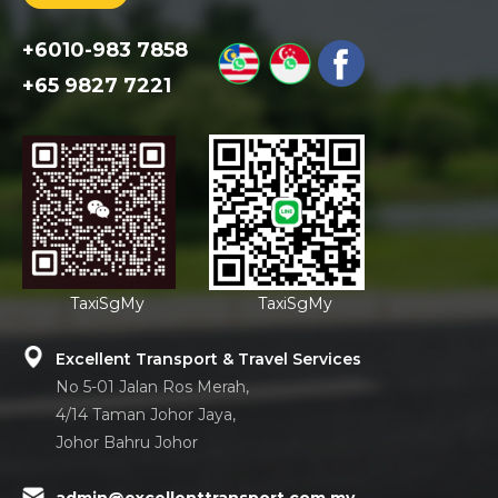
+6010-983 7858
+65 9827 7221
TaxiSgMy
TaxiSgMy
Excellent Transport & Travel Services
No 5-01 Jalan Ros Merah,
4/14 Taman Johor Jaya,
Johor Bahru Johor